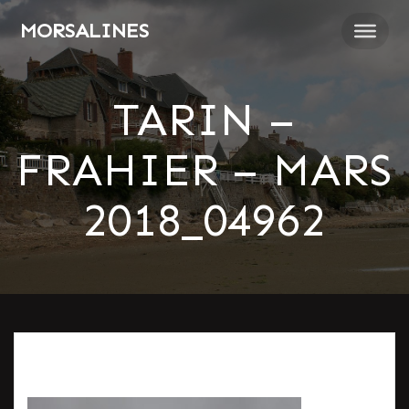
Passer
MORSALINES
au
contenu
TARIN –
FRAHIER – MARS
2018_04962