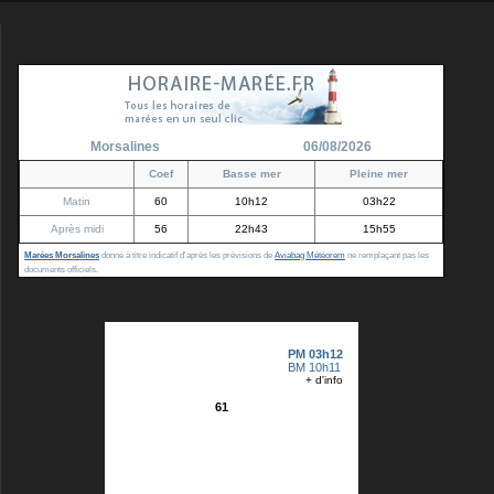
Morsalines
06/08/2026
Coef
Basse mer
Pleine mer
Matin
60
10h12
03h22
Après midi
56
22h43
15h55
Marées Morsalines
donné à titre indicatif d'après les prévisions de
Aviabag Météorem
ne remplaçant pas les
documents officiels.