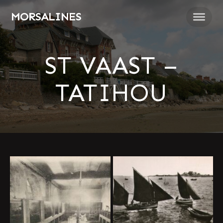
Passer
MORSALINES
au
contenu
ST VAAST –
TATIHOU