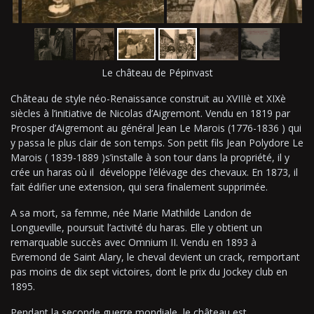
Le château de Pépinvast
Château de style néo-Renaissance construit au XVIIIè et XIXè
siècles à l’initiative de Nicolas d’Aigremont. Vendu en 1819 par
Prosper d’Aigremont au général Jean Le Marois (1776-1836 ) qui
y passa le plus clair de son temps. Son petit fils Jean Polydore Le
Marois ( 1839-1889 )s’installe à son tour dans la propriété, il y
crée un haras où il développe l’élévage des chevaux. En 1873, il
fait édifier une extension, qui sera finalement supprimée.
A sa mort, sa femme, née Marie Mathilde Landon de
Longueville, poursuit l’activité du haras. Elle y obtient un
remarquable succès avec Omnium II. Vendu en 1893 à
Evremond de Saint Alary, le cheval devient un crack, remportant
pas moins de dix sept victoires, dont le prix du Jockey club en
1895.
Pendant la seconde guerre mondiale, le château est