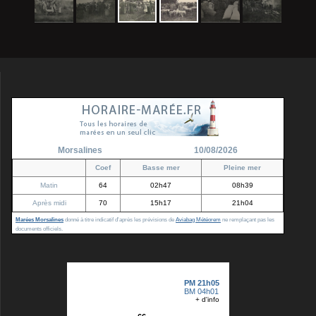
Morsalines
10/08/2026
Coef
Basse mer
Pleine mer
Matin
64
02h47
08h39
Après midi
70
15h17
21h04
Marées Morsalines
donné à titre indicatif d'après les prévisions de
Aviabag Météorem
ne remplaçant pas les
documents officiels.