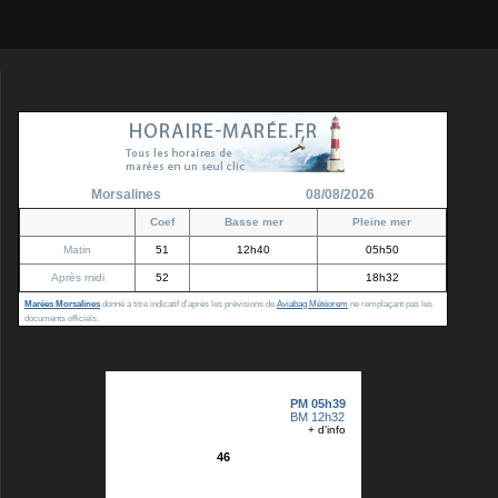
Morsalines
08/08/2026
Coef
Basse mer
Pleine mer
Matin
51
12h40
05h50
Après midi
52
18h32
Marées Morsalines
donné à titre indicatif d'après les prévisions de
Aviabag Météorem
ne remplaçant pas les
documents officiels.