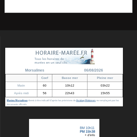
:
octobre 2011 (10)
l’article
Morsalines
06/08/2026
Coef
Basse mer
Pleine mer
Matin
60
10h12
03h22
Après midi
56
22h43
15h55
Marées Morsalines
donné à titre indicatif d'après les prévisions de
Aviabag Météorem
ne remplaçant pas les
documents officiels.