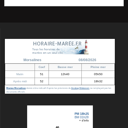
l’article
Morsalines
08/08/2026
Coef
Basse mer
Pleine mer
Matin
51
12h40
05h50
Après midi
52
18h32
Marées Morsalines
donné à titre indicatif d'après les prévisions de
Aviabag Météorem
ne remplaçant pas les
documents officiels.