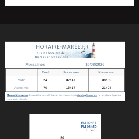
l’article
Morsalines
10/08/2026
Coef
Basse mer
Pleine mer
Matin
64
02h47
08h39
Après midi
70
15h17
21h04
Marées Morsalines
donné à titre indicatif d'après les prévisions de
Aviabag Météorem
ne remplaçant pas les
documents officiels.