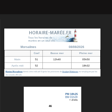
Morsalines
08/08/2026
Coef
Basse mer
Pleine mer
Matin
51
12h40
05h50
Après midi
52
18h32
Marées Morsalines
donné à titre indicatif d'après les prévisions de
Aviabag Météorem
ne remplaçant pas les
documents officiels.