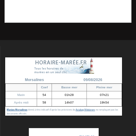
Précédent :
Sitelle –
de
précédent
Frahier – Février
:
2020_05743 (2)
l’article
Morsalines
09/08/2026
Coef
Basse mer
Pleine mer
Matin
54
01h28
07h21
Après midi
58
14h07
19h54
Marées Morsalines
donné à titre indicatif d'après les prévisions de
Aviabag Météorem
ne remplaçant pas les
documents officiels.