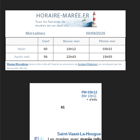
Morsalines
06/08/2026
Coef
Basse mer
Pleine mer
Matin
60
10h12
03h22
Après midi
56
22h43
15h55
Marées Morsalines
donné à titre indicatif d'après les prévisions de
Aviabag Météorem
ne remplaçant pas les
documents officiels.