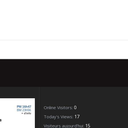
bre 2013
0
Online Visitors:
17
Today's Views:
15
Visiteurs aujourd’hui: