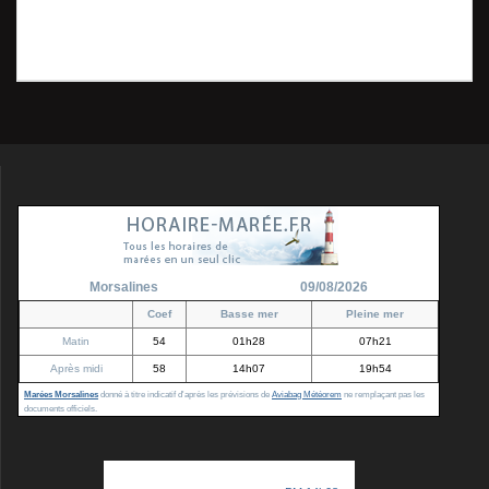
Précédent :
de
précédent
Rougegorge – Frahier –
:
Janvier 2017_13003
l’article
Morsalines
09/08/2026
Coef
Basse mer
Pleine mer
Matin
54
01h28
07h21
Après midi
58
14h07
19h54
Marées Morsalines
donné à titre indicatif d'après les prévisions de
Aviabag Météorem
ne remplaçant pas les
documents officiels.