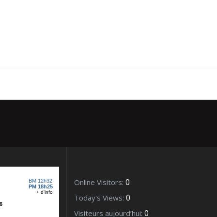
rt mai 2013 (37)
0
Online Visitors:
0
Today's Views:
0
Visiteurs aujourd’hui: