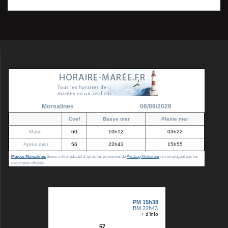
Morsalines
06/08/2026
Coef
Basse mer
Pleine mer
Matin
60
10h12
03h22
Après midi
56
22h43
15h55
Marées Morsalines
donné à titre indicatif d'après les prévisions de
Aviabag Météorem
ne remplaçant pas les
documents officiels.