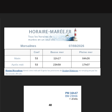
Morsalines
07/08/2026
Coef
Basse mer
Pleine mer
Matin
53
11h17
04h26
Après midi
53
23h59
17h07
Marées Morsalines
donné à titre indicatif d'après les prévisions de
Aviabag Météorem
ne remplaçant pas les
documents officiels.