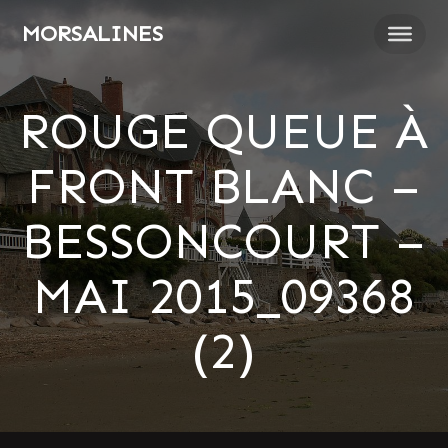
Passer
MORSALINES
au
contenu
ROUGE QUEUE À
FRONT BLANC –
BESSONCOURT –
MAI 2015_09368
(2)