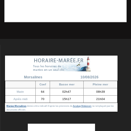
de
précédent
queue à front blanc –
:
Bessoncourt – mai
l’article
2015_09368 (2)
Morsalines
10/08/2026
Coef
Basse mer
Pleine mer
Matin
64
02h47
08h39
Après midi
70
15h17
21h04
Marées Morsalines
donné à titre indicatif d'après les prévisions de
Aviabag Météorem
ne remplaçant pas les
documents officiels.