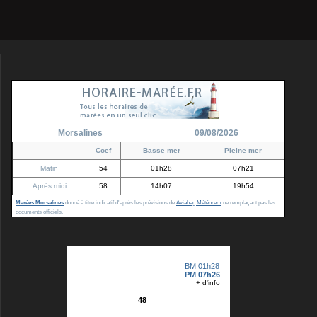
Morsalines
09/08/2026
Coef
Basse mer
Pleine mer
Matin
54
01h28
07h21
Après midi
58
14h07
19h54
Marées Morsalines
donné à titre indicatif d'après les prévisions de
Aviabag Météorem
ne remplaçant pas les
documents officiels.