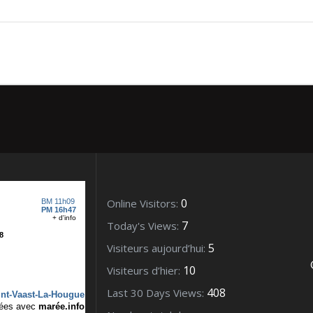
nt – Renouf – Collection
0
Online Visitors:
7
Today's Views:
5
Visiteurs aujourd’hui:
10
Visiteurs d’hier:
408
Last 30 Days Views: