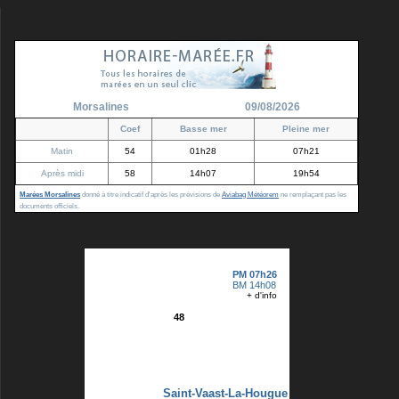
Morsalines
09/08/2026
Coef
Basse mer
Pleine mer
Matin
54
01h28
07h21
Après midi
58
14h07
19h54
Marées Morsalines
donné à titre indicatif d'après les prévisions de
Aviabag Météorem
ne remplaçant pas les
documents officiels.