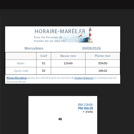
Morsalines
08/08/2026
Coef
Basse mer
Pleine mer
Matin
51
12h40
05h50
Après midi
52
18h32
Marées Morsalines
donné à titre indicatif d'après les prévisions de
Aviabag Météorem
ne remplaçant pas les
documents officiels.