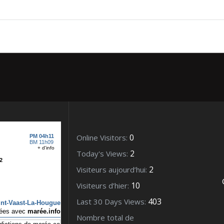
bre 2016_12791 (2)
0
Online Visitors:
2
Today's Views:
2
Visiteurs aujourd’hui:
10
Visiteurs d’hier:
403
Last 30 Days Views:
Nombre total de