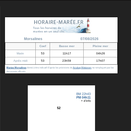
Morsalines
07/08/2026
Coef
Basse mer
Pleine mer
Matin
53
11h17
04h26
Après midi
53
23h59
17h07
Marées Morsalines
donné à titre indicatif d'après les prévisions de
Aviabag Météorem
ne remplaçant pas les
documents officiels.