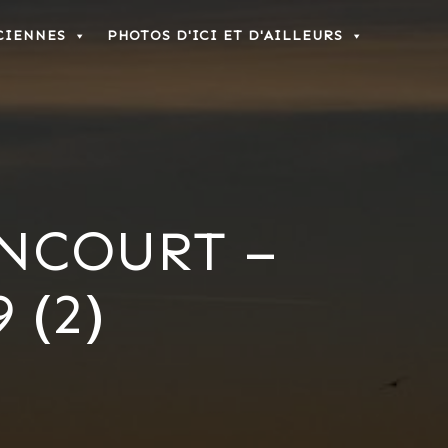
CIENNES
PHOTOS D'ICI ET D'AILLEURS
ONCOURT –
 (2)