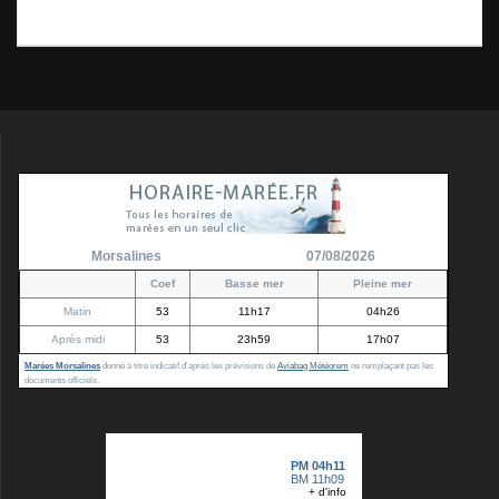
:
Morsalines – Mars 2016
l’article
Morsalines
07/08/2026
Coef
Basse mer
Pleine mer
Matin
53
11h17
04h26
Après midi
53
23h59
17h07
Marées Morsalines
donné à titre indicatif d'après les prévisions de
Aviabag Météorem
ne remplaçant pas les
documents officiels.