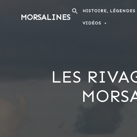
Passer
au
HISTOIRE, LÉGENDES
MORSALINES
contenu
VIDÉOS
LES RIVA
MORSA