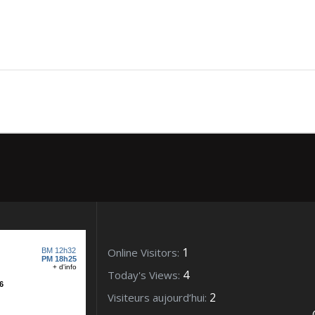
e Morsalines – Collection
1
Online Visitors:
4
Today's Views:
2
Visiteurs aujourd’hui: