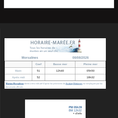
l’article
Morsalines
08/08/2026
Coef
Basse mer
Pleine mer
Matin
51
12h40
05h50
Après midi
52
18h32
Marées Morsalines
donné à titre indicatif d'après les prévisions de
Aviabag Météorem
ne remplaçant pas les
documents officiels.