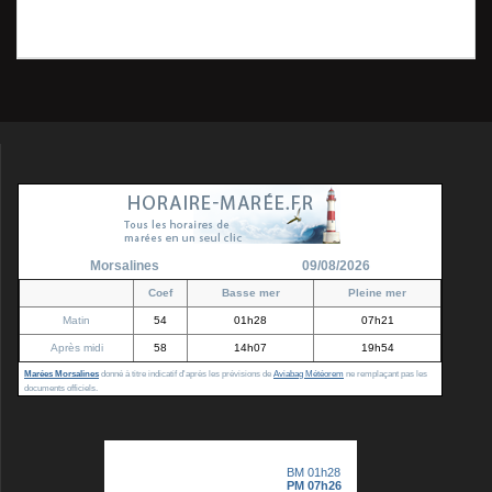
Précédent :
La forge –
de
précédent
Collection personnelle (2)
:
l’article
Morsalines
09/08/2026
Coef
Basse mer
Pleine mer
Matin
54
01h28
07h21
Après midi
58
14h07
19h54
Marées Morsalines
donné à titre indicatif d'après les prévisions de
Aviabag Météorem
ne remplaçant pas les
documents officiels.