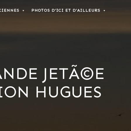
CIENNES
PHOTOS D'ICI ET D'AILLEURS
ANDE JETÃ©E
TION HUGUES