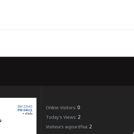
JetÃ©e et l’Ile Tatihou
0
Online Visitors:
2
Today's Views:
2
Visiteurs aujourd’hui: