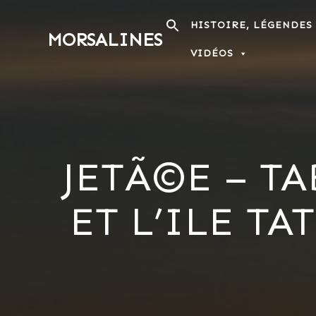
Passer
au
HISTOIRE, LÉGENDES
MORSALINES
contenu
VIDÉOS
JETÃ©E – T
ET L’ILE T