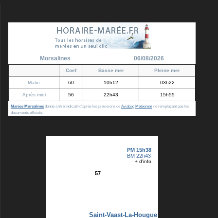
Morsalines
06/08/2026
Coef
Basse mer
Pleine mer
Matin
60
10h12
03h22
Après midi
56
22h43
15h55
Marées Morsalines
donné à titre indicatif d'après les prévisions de
Aviabag Météorem
ne remplaçant pas les
documents officiels.