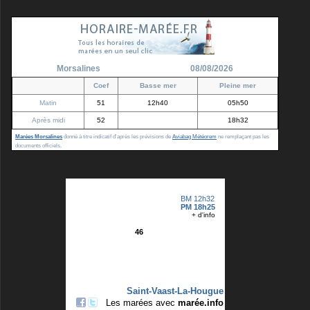
Morsalines
08/08/2026
Coef
Basse mer
Pleine mer
Matin
51
12h40
05h50
Après midi
52
18h32
Marées Morsalines
donné à titre indicatif d'après les prévisions de
Aviabag Météorem
ne remplaçant pas les
documents officiels.