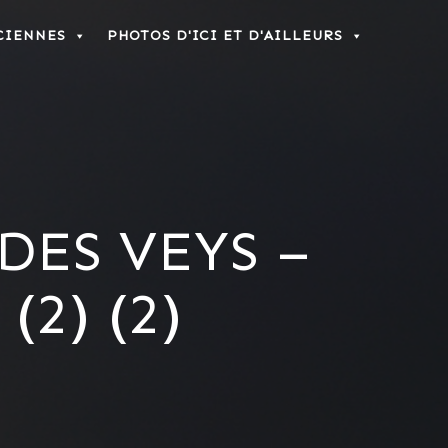
CIENNES
PHOTOS D'ICI ET D'AILLEURS
DES VEYS –
(2) (2)