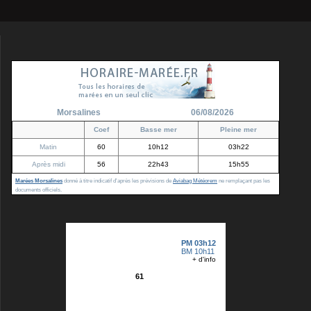
Morsalines
06/08/2026
Coef
Basse mer
Pleine mer
Matin
60
10h12
03h22
Après midi
56
22h43
15h55
Marées Morsalines
donné à titre indicatif d'après les prévisions de
Aviabag Météorem
ne remplaçant pas les
documents officiels.