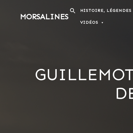
Passer
au
HISTOIRE, LÉGENDES
MORSALINES
contenu
VIDÉOS
GUILLEMOT 
D