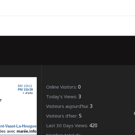
aast decembre 2011 (42)
0
Online Visitors:
3
Today's Views:
3
Visiteurs aujourd’hui:
5
Visiteurs d’hier:
420
Last 30 Days Views: