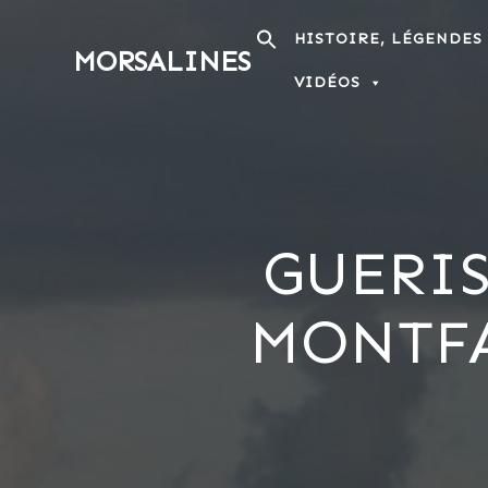
Passer
au
HISTOIRE, LÉGENDES
MORSALINES
contenu
VIDÉOS
GUERIS
MONTFA