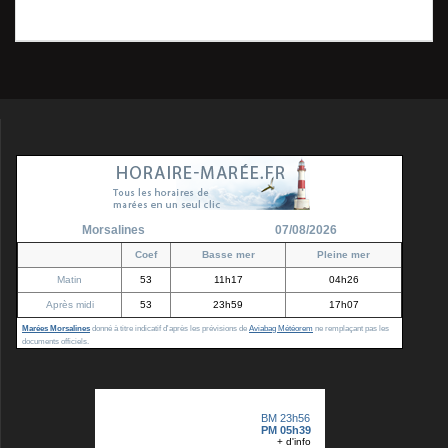
:
juillet 2011_01_01_01
l’article
Morsalines
07/08/2026
Coef
Basse mer
Pleine mer
Matin
53
11h17
04h26
Après midi
53
23h59
17h07
Marées Morsalines
donné à titre indicatif d'après les prévisions de
Aviabag Météorem
ne remplaçant pas les
documents officiels.