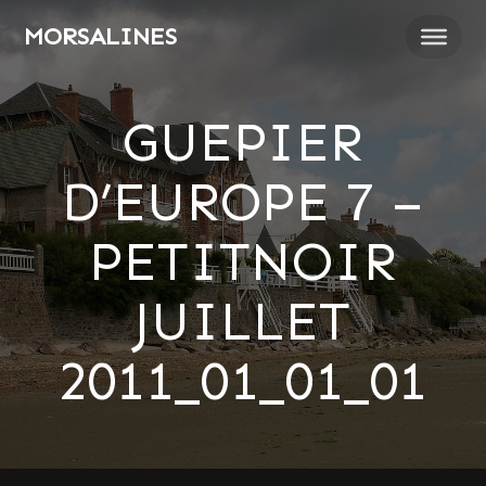
Passer
MORSALINES
au
contenu
GUEPIER
D’EUROPE 7 –
PETITNOIR
JUILLET
2011_01_01_01