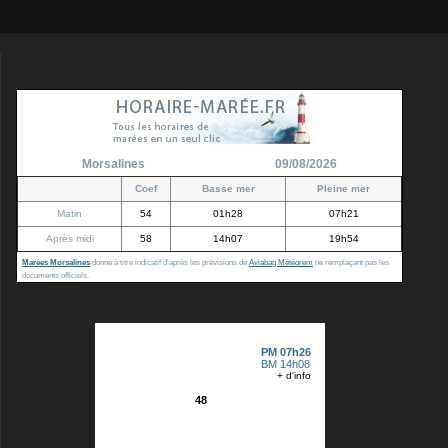
Morsalines
09/08/2026
Coef
Basse mer
Pleine mer
Matin
54
01h28
07h21
Après midi
58
14h07
19h54
Marées Morsalines
donné à titre indicatif d'après les prévisions de
Aviabag Météorem
ne remplaçant pas les
documents officiels.