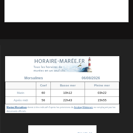
Précédent :
Guepier
de
précédent
d’Europe 2- Petitnoir
:
juillet 2011
l’article
Morsalines
06/08/2026
Coef
Basse mer
Pleine mer
Matin
60
10h12
03h22
Après midi
56
22h43
15h55
Marées Morsalines
donné à titre indicatif d'après les prévisions de
Aviabag Météorem
ne remplaçant pas les
documents officiels.