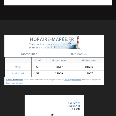
Morsalines
07/08/2026
Coef
Basse mer
Pleine mer
Matin
53
11h17
04h26
Après midi
53
23h59
17h07
Marées Morsalines
donné à titre indicatif d'après les prévisions de
Aviabag Météorem
ne remplaçant pas les
documents officiels.