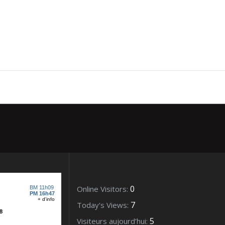
agney – Mars 2021_20529
0
Online Visitors:
7
Today's Views:
5
Visiteurs aujourd’hui: