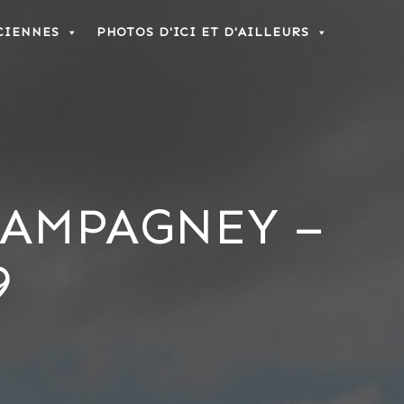
CIENNES
PHOTOS D'ICI ET D'AILLEURS
HAMPAGNEY –
9