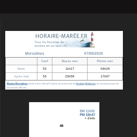
Morsalines
07/08/2026
Coef
Basse mer
Pleine mer
Matin
53
11h17
04h26
Après midi
53
23h59
17h07
Marées Morsalines
donné à titre indicatif d'après les prévisions de
Aviabag Météorem
ne remplaçant pas les
documents officiels.