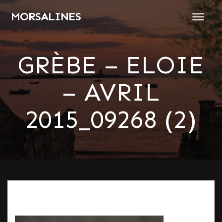
Passer
MORSALINES
au
contenu
GRÈBE – ELOIE
– AVRIL
2015_09268 (2)