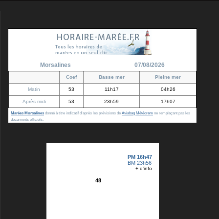
Morsalines
07/08/2026
Coef
Basse mer
Pleine mer
Matin
53
11h17
04h26
Après midi
53
23h59
17h07
Marées Morsalines
donné à titre indicatif d'après les prévisions de
Aviabag Météorem
ne remplaçant pas les
documents officiels.