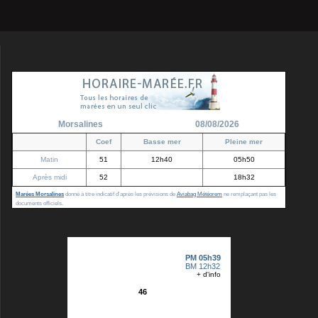
Morsalines
08/08/2026
Coef
Basse mer
Pleine mer
Matin
51
12h40
05h50
Après midi
52
18h32
Marées Morsalines
donné à titre indicatif d'après les prévisions de
Aviabag Météorem
ne remplaçant pas les
documents officiels.