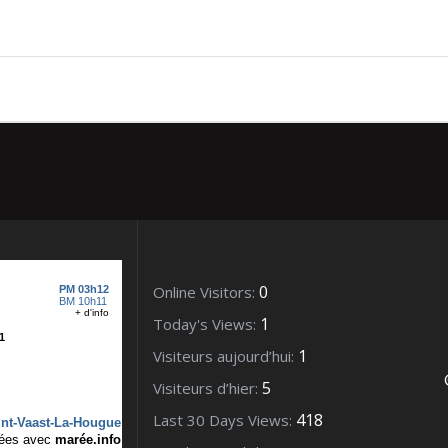
ût 2012_01965 (2)
0
Online Visitors:
1
Today's Views:
1
Visiteurs aujourd’hui:
5
Visiteurs d’hier:
418
Last 30 Days Views: