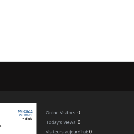
7_03893 (2)
0
Online Visitors:
0
Today's Views:
0
Visiteurs aujourd’hui: