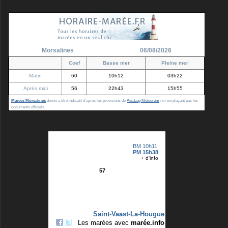
Morsalines
06/08/2026
Coef
Basse mer
Pleine mer
Matin
60
10h12
03h22
Après midi
56
22h43
15h55
Marées Morsalines
donné à titre indicatif d'après les prévisions de
Aviabag Météorem
ne remplaçant pas les
documents officiels.