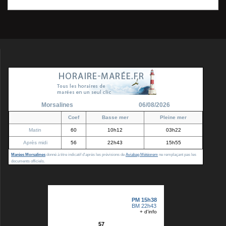
l’article
Morsalines
06/08/2026
Coef
Basse mer
Pleine mer
Matin
60
10h12
03h22
Après midi
56
22h43
15h55
Marées Morsalines
donné à titre indicatif d'après les prévisions de
Aviabag Météorem
ne remplaçant pas les
documents officiels.