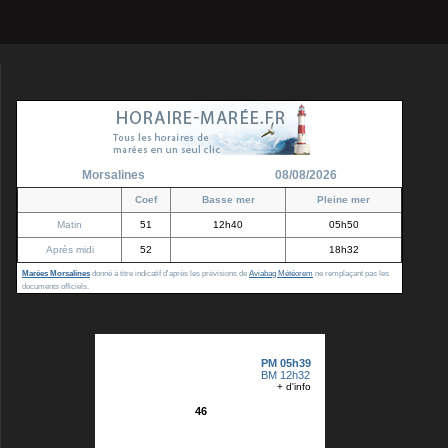
Morsalines
08/08/2026
Coef
Basse mer
Pleine mer
Matin
51
12h40
05h50
Après midi
52
18h32
Marées Morsalines
donné à titre indicatif d'après les prévisions de
Aviabag Météorem
ne remplaçant pas les
documents officiels.