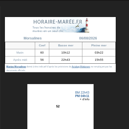
Morsalines
06/08/2026
Coef
Basse mer
Pleine mer
Matin
60
10h12
03h22
Après midi
56
22h43
15h55
Marées Morsalines
donné à titre indicatif d'après les prévisions de
Aviabag Météorem
ne remplaçant pas les
documents officiels.