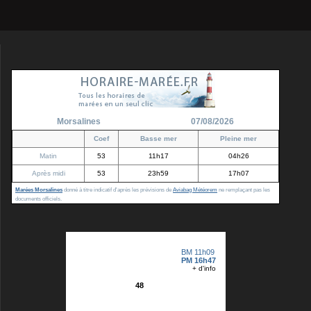
Morsalines
07/08/2026
Coef
Basse mer
Pleine mer
Matin
53
11h17
04h26
Après midi
53
23h59
17h07
Marées Morsalines
donné à titre indicatif d'après les prévisions de
Aviabag Météorem
ne remplaçant pas les
documents officiels.