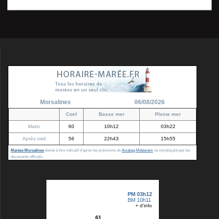
Morsalines
06/08/2026
Coef
Basse mer
Pleine mer
Matin
60
10h12
03h22
Après midi
56
22h43
15h55
Marées Morsalines
donné à titre indicatif d'après les prévisions de
Aviabag Météorem
ne remplaçant pas les
documents officiels.